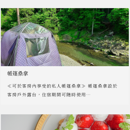
帳篷桑拿
≪可於客房內享受的私人帳篷桑拿≫ 帳篷桑拿設於
客房戶外露台，住宿期間可隨時使用…