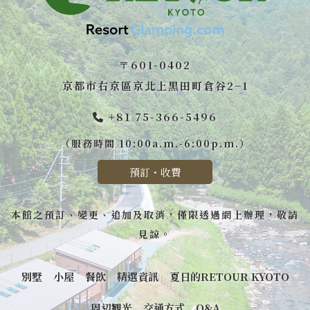
〒601-0402
京都市右京區京北上黑田町倉谷2−1
+81 75-366-5496
（服務時間 10:00a.m.-6:00p.m.）
預訂・收費
本館之預訂、變更、追加及取消，僅限透過網上辦理，敬請
見諒。
別墅
小屋
餐飲
精選資訊
夏日的RETOUR KYOTO
周辺観光
交通方式
Q&A