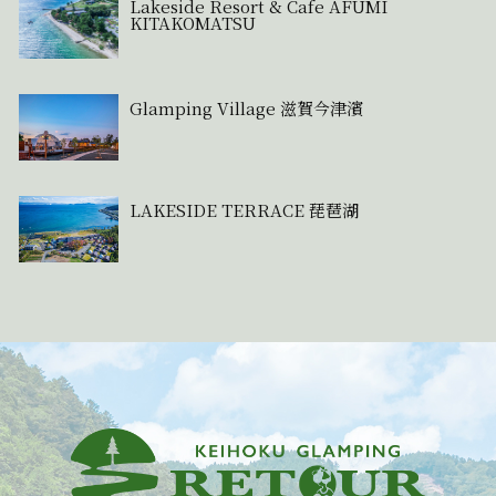
Lakeside Resort & Cafe AFUMI
KITAKOMATSU
Glamping Village 滋賀今津濱
LAKESIDE TERRACE 琵琶湖