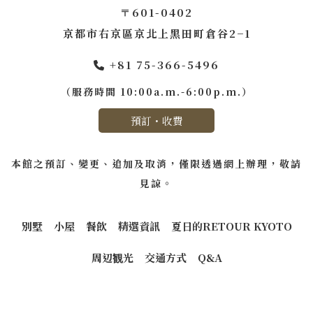
〒601-0402
京都市右京區京北上黑田町倉谷2−1
+81 75-366-5496
（服務時間 10:00a.m.-6:00p.m.）
預訂・收費
本館之預訂、變更、追加及取消，僅限透過網上辦理，敬請
見諒。
別墅
小屋
餐飲
精選資訊
夏日的RETOUR KYOTO
周辺観光
交通方式
Q&A