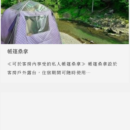
帳篷桑拿
≪可於客房內享受的私人帳篷桑拿≫ 帳篷桑拿設於
客房戶外露台，住宿期間可隨時使用…