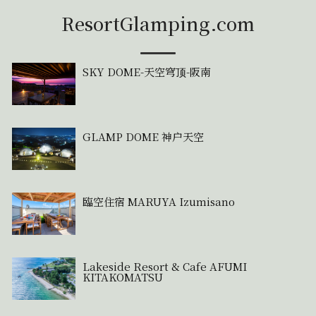
ResortGlamping.com
SKY DOME-天空穹顶-阪南
GLAMP DOME 神户天空
臨空住宿 MARUYA Izumisano
Lakeside Resort & Cafe AFUMI
KITAKOMATSU